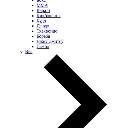
Бокс
ММА
Каратэ
Кикбоксинг
Кудо
Дзюдо
Тхэквондо
Борьба
Джиу-джитсу
Самбо
Бег