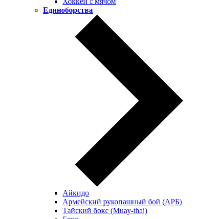
Хоккей c мячом
Единоборства
Айкидо
Армейский рукопашный бой (АРБ)
Тайский бокс (Muay-thai)