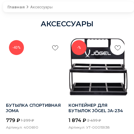
Главная
Аксессуары
АКСЕССУАРЫ
-40%
-%
БУТЫЛКА СПОРТИВНАЯ
КОНТЕЙНЕР ДЛЯ
JOMA
БУТЫЛОК JÖGEL JA-234
779
₽
1 874
₽
1 299
₽
2 499
₽
Артикул:
400690
Артикул:
УТ-00015938