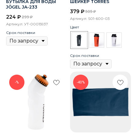
БУТЫЛКА ДЛЯ ВОДЫ
ШЕЙКЕР TORRES
JÖGEL JA-233
379
₽
505
₽
224
₽
299
₽
Артикул:
S01-600-03
Артикул:
УТ-00015937
Цвет
Срок поставки
Срок поставки
-%
-40%