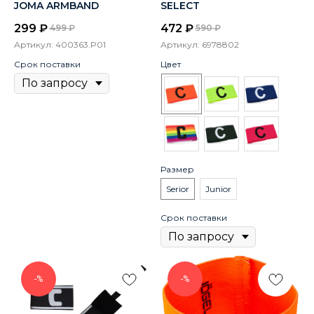
JOMA ARMBAND
SELECT
299
₽
472
₽
499
₽
590
₽
Артикул:
400363.P01
Артикул:
6978802
Срок поставки
Цвет
Размер
Serior
Junior
Срок поставки
-%
-%