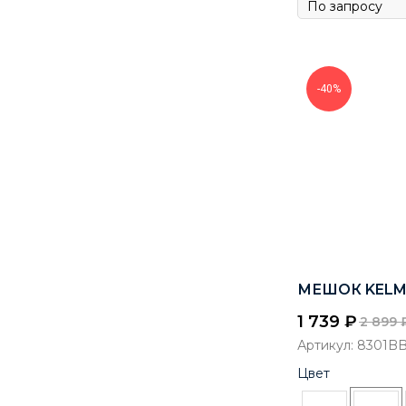
-40%
МЕШОК KELM
1 739
₽
2 899
Артикул:
8301BB
Цвет