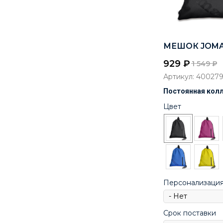
МЕШОК JOMA
929
₽
1 549
₽
Артикул:
40027
Постоянная кол
Цвет
Персонализаци
Срок поставки