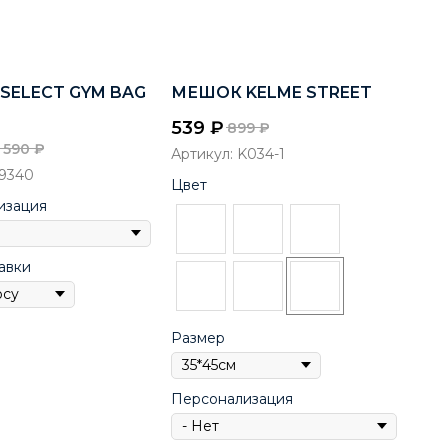
SELECT GYM BAG
МЕШОК KELME STREET
539
₽
899
₽
1 590
₽
Артикул:
K034-1
9340
Цвет
изация
авки
Размер
Персонализация