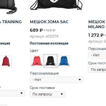
 TRAINING
МЕШОК JOMA SAC
МЕШОК 
MILANO
689
₽
1 149
₽
1 272
₽
9
Артикул:
400379
Артикул:
5
лекция
Постоянная коллекция
Персонал
Цвет
Срок пост
Персонализация
я
Срок поставки