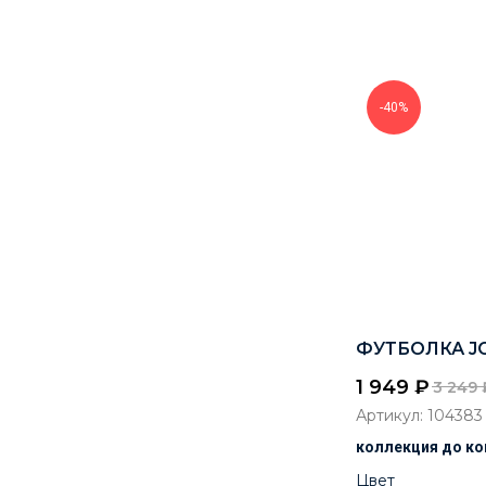
-40%
ФУТБОЛКА JO
1 949
₽
3 249
Артикул:
104383
коллекция до ко
Цвет