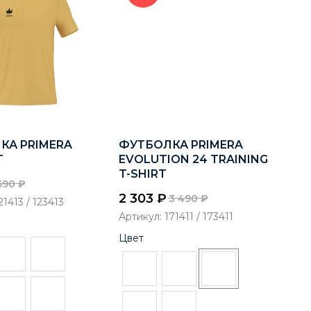
КА PRIMERA
ФУТБОЛКА PRIMERA
T
EVOLUTION 24 TRAINING
T-SHIRT
690
₽
2 303
₽
3 490
₽
21413 / 123413
Артикул:
171411 / 173411
Цвет