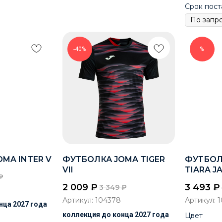
Срок пост
-40%
%
MA INTER V
ФУТБОЛКА JOMA TIGER
ФУТБОЛ
VII
TIARA J
₽
2 009
₽
3 493
₽
3 349
₽
Артикул:
104378
Артикул:
1
нца 2027 года
коллекция до конца 2027 года
Цвет