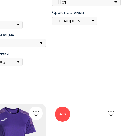
Срок поставки
изация
авки
-40%