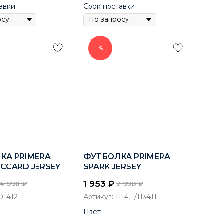
авки
Срок поставки
%
КА PRIMERA
ФУТБОЛКА PRIMERA
ACCARD JERSEY
SPARK JERSEY
1 953
₽
4 990
₽
2 990
₽
01412
Артикул:
111411/113411
Цвет