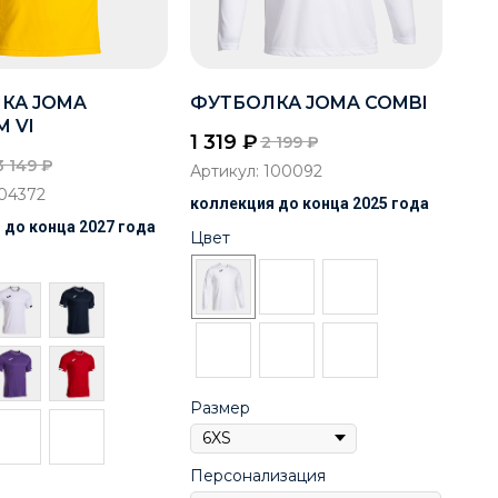
КА JOMA
ФУТБОЛКА JOMA COMBI
 VI
1 319
₽
2 199
₽
3 149
₽
Артикул:
100092
04372
коллекция до конца 2025 года
 до конца 2027 года
Цвет
Размер
Персонализация