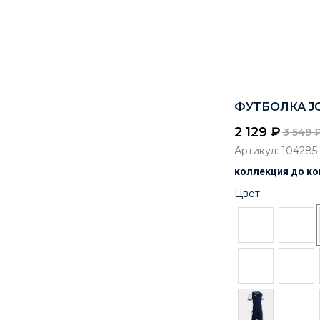
ФУТБОЛКА JO
2 129
₽
3 549
Артикул:
104285
коллекция до ко
Цвет