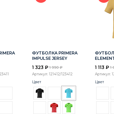
RIMERA
ФУТБОЛКА PRIMERA
ФУТБОЛ
IMPULSE JERSEY
ELEMEN
1 323
₽
1 113
₽
1 990
₽
1 
123411
Артикул:
121412/123412
Артикул:
1
Цвет
Цвет