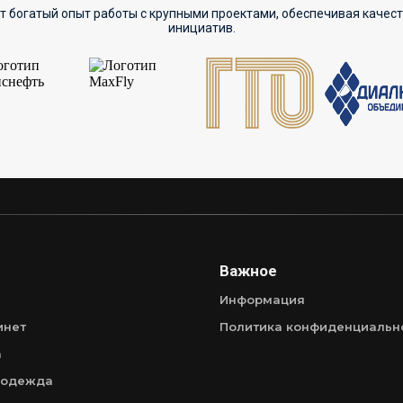
т богатый опыт работы с крупными проектами, обеспечивая качес
инициатив.
Важное
Информация
инет
Политика конфиденциальн
а
 одежда