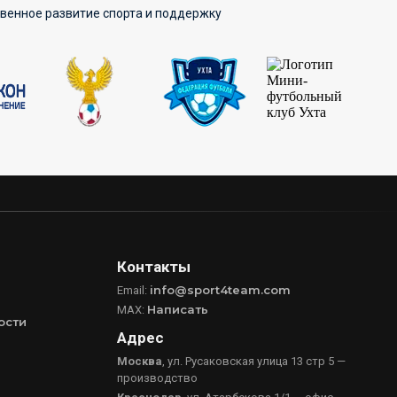
твенное развитие спорта и поддержку
Контакты
info@sport4team.com
Email:
Написать
MAX:
ости
Адрес
Москва
, ул. Русаковская улица 13 стр 5 —
производство