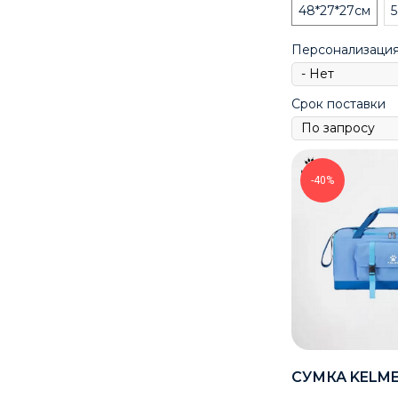
48*27*27см
5
Персонализаци
Срок поставки
-40%
СУМКА KELME