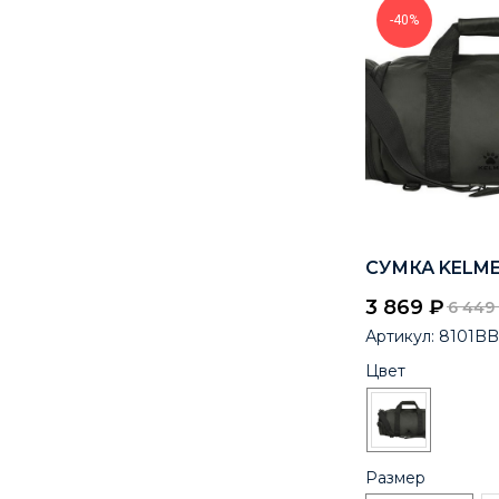
-40%
СУМКА KELME
3 869
₽
6 449
Артикул:
8101BB
Цвет
Размер