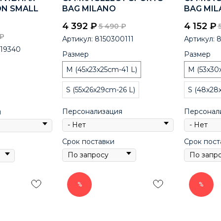
ON SMALL
BAG MILANO
BAG MI
4 392
₽
4 152
₽
5 490
₽
₽
Артикул:
8150300111
Артикул:
8
19340
Размер
Размер
M (45x23x25cm-41 L)
M (53x30
S (55x26x29cm-26 L)
S (48x28
Персонализация
Персонал
я
Срок поставки
Срок пост
%
%