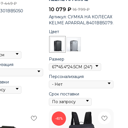
7 449
₽
10 079
₽
16 799
₽
301BB5050
Артикул:
СУМКА НА КОЛЕСАХ
KELME APARRAL.8401BB5079.
Цвет
Размер
изация
Персонализация
авки
Срок поставки
-40%