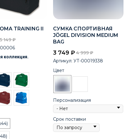
OMA TRAINING II
СУМКА СПОРТИВНАЯ
JÖGEL DIVISION MEDIUM
5 149
₽
BAG
400006
3 749
₽
4 999
₽
я коллекция.
Артикул:
УТ-00019338
Цвет
Персонализация
Срок поставки
x44)
x48)