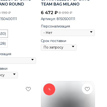
LANO ROUND
TEAM BAG MILANO
6 472
₽
5 190
₽
8 090
₽
150400111
Артикул:
8150500111
Персонализация
x30)
Срок поставки
x28)
изация
авки
%