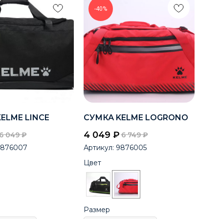
-40%
ELME LINCE
СУМКА KELME LOGRONO
4 049
₽
6 049
₽
6 749
₽
9876007
Артикул:
9876005
Цвет
Размер