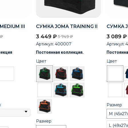
EDIUM III
СУМКА JOMA TRAINING II
СУМКА J
3 449
₽
3 089
₽
₽
5 749
₽
Артикул:
400007
Артикул:
лекция
Постоянная коллекция.
Постоянна
Цвет
Цвет
я
Размер
M (45x27
Размер
L (49x27