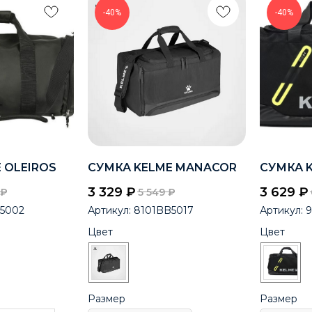
-40%
-40%
 OLEIROS
СУМКА KELME MANACOR
СУМКА K
3 329
₽
3 629
₽
₽
5 549
₽
5002
Артикул:
8101BB5017
Артикул:
Цвет
Цвет
Размер
Размер