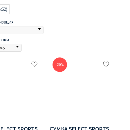
x52)
изация
авки
-20%
SELECT SPORTS
СУМКА SELECT SPORTS