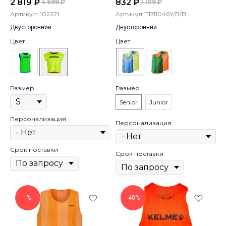
2 819
₽
832
₽
4 699
₽
1 109
₽
Артикул:
102221
Артикул:
TR11046Y/B/B
Двусторонний
Двусторонний
Цвет
Цвет
Размер
Размер
Senior
Junior
Персонализация
Персонализация
Срок поставки
Срок поставки
-%
-40%