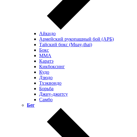
Айкидо
Армейский рукопашный бой (АРБ)
Тайский бокс (Muay-thai)
Бокс
ММА
Каратэ
Кикбоксинг
Кудо
Дзюдо
Тхэквондо
Борьба
Джиу-джитсу
Самбо
Бег