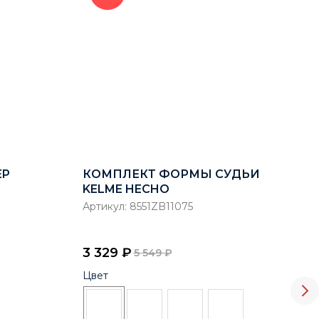
EP
КОМПЛЕКТ ФОРМЫ СУДЬИ
БР
KELME HECHO
С 
SP
Артикул:
8551ZB11075
Арт
3 329
₽
4 
5 549
₽
Цвет
Воз