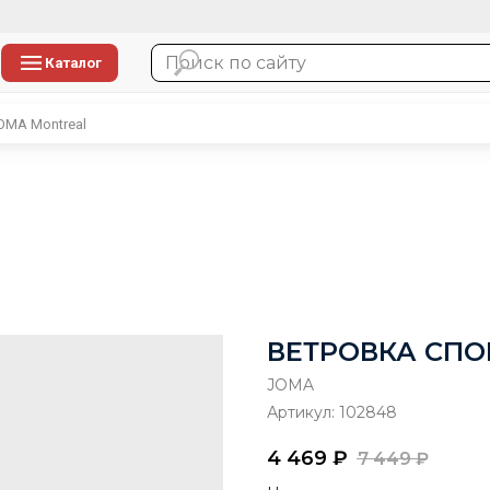
Каталог
MA Montreal
ВЕТРОВКА СПО
JOMA
Артикул:
102848
4 469
₽
7 449
₽