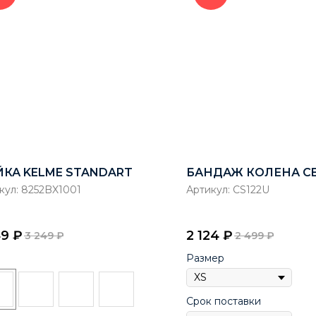
КА KELME STANDART
БАНДАЖ КОЛЕНА C
кул:
8252BX1001
Артикул:
CS122U
49
₽
2 124
₽
3 249
₽
2 499
₽
Размер
Срок поставки