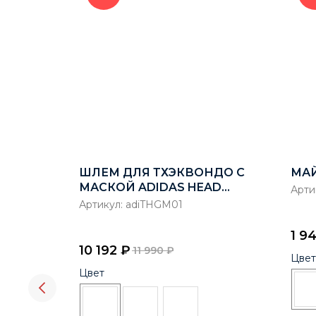
 PRO
ШЛЕМ ДЛЯ ТХЭКВОНДО С
МАЙ
МАСКОЙ ADIDAS HEAD
Арти
GUARD FACE MASK WT
Артикул:
adiTHGM01
1 9
10 192
₽
11 990
₽
Цвет
Цвет