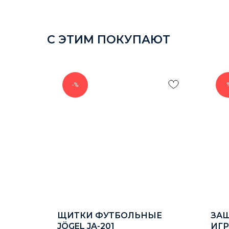
С ЭТИМ ПОКУПАЮТ
-%
T
ЩИТКИ ФУТБОЛЬНЫЕ
ЗА
 MMA
JÖGEL JA-201
ИГР