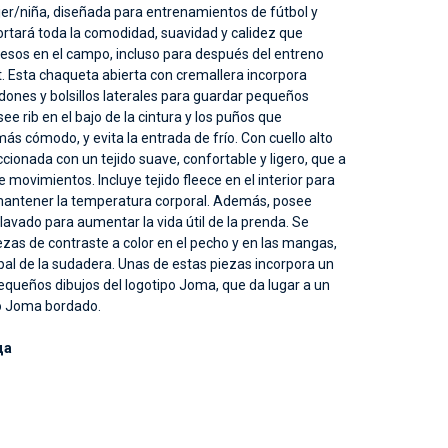
er/niña, diseñada para entrenamientos de fútbol y
aportará toda la comodidad, suavidad y calidez que
gresos en el campo, incluso para después del entreno
rt. Esta chaqueta abierta con cremallera incorpora
ones y bolsillos laterales para guardar pequeños
e rib en el bajo de la cintura y los puños que
ás cómodo, y evita la entrada de frío. Con cuello alto
cionada con un tejido suave, confortable y ligero, que a
e movimientos. Incluye tejido fleece en el interior para
 mantener la temperatura corporal. Además, posee
 lavado para aumentar la vida útil de la prenda. Se
ezas de contraste a color en el pecho y en las mangas,
pal de la sudadera. Unas de estas piezas incorpora un
equeños dibujos del logotipo Joma, que da lugar a un
po Joma bordado.
да