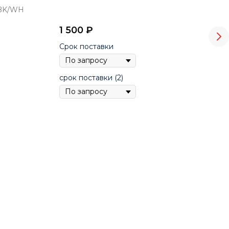
 BK/WH
Арт
1 500
₽
3 4
Срок поставки
Цве
срок поставки (2)
Раз
Сро