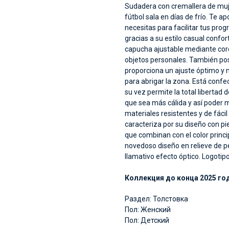
Sudadera con cremallera de muj
fútbol sala en días de frío. Te 
necesitas para facilitar tus pro
gracias a su estilo casual confo
capucha ajustable mediante cord
objetos personales. También pose
proporciona un ajuste óptimo y m
para abrigar la zona. Está confec
su vez permite la total libertad d
que sea más cálida y así poder
materiales resistentes y de fácil
caracteriza por su diseño con pi
que combinan con el color princi
novedoso diseño en relieve de p
llamativo efecto óptico. Logoti
Коллекция до конца 2025 го
Раздел: Толстовка
Пол: Женский
Пол: Детский