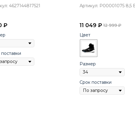
кул:
4627144817521
Артикул:
P00001075 8,5
0
₽
11 049
₽
12 999
₽
ер
Цвет
 поставки
Размер
Срок поставки