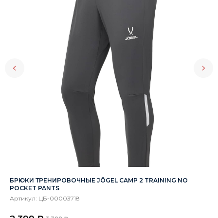
БРЮКИ ТРЕНИРОВОЧНЫЕ JÖGEL CAMP 2 TRAINING NO
ФУ
POCKET PANTS
CO
Артикул:
ЦБ-00003718
Ар