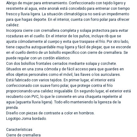
Abrigo de mujer para entrenamiento. Confeccionado con tejido ligero y
resistente al agua, este anorak está concebido para entrenar con tiempo
fresco y lluvia ligera. La situación climatológica no será un impedimento
para que hagas deporte. En el interior, cuenta con forro polar para ofrecer
calidez.
Incorpora cierre con cremallera completa y solapa protectora para evitar
rozaduras en el cuello. En el interior de los puños, incluye rib que se
ajusta cómodamente al cuerpo y evita que traspase el frío. Por otro lado,
tiene capucha autoguardable muy ligera y fácil de plegar, que se esconde
en el cuello dentro de un bolsillo específico con cierre de cremallera. Se
puede regular con un cordón elástico.
Con dos bolsillos frontales cerrados mediante solapa y corchete.
Situados en una zona cómoda y de fácil acceso para que guardes en
ellos objetos personales como el móvil, las llaves o los auriculares.
Está fabricado con varios tejidos. En primer lugar, el interior está
confeccionado con suave forro polar, que protege contra el frío
proporcionando una calidez inigualable. En segundo lugar, el exterior está
recubierto con PVC, lo que le convierte en una chaqueta repelente al
agua (aguanta lluvia ligera). Todo ello manteniendo la ligereza de la
prenda.
Diseño con piezas de contraste a color en hombros.
Logotipo Joma bordado.
Características
Cierre de cremallera