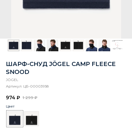
ШАРФ-СНУД JÖGEL CAMP FLEECE
SNOOD
JÖGEL
Артикул:
ЦБ-00003958
974
₽
1 299
₽
Цвет