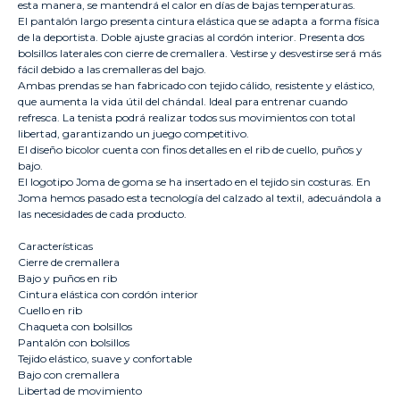
esta manera, se mantendrá el calor en días de bajas temperaturas.
El pantalón largo presenta cintura elástica que se adapta a forma física
de la deportista. Doble ajuste gracias al cordón interior. Presenta dos
bolsillos laterales con cierre de cremallera. Vestirse y desvestirse será más
fácil debido a las cremalleras del bajo.
Ambas prendas se han fabricado con tejido cálido, resistente y elástico,
que aumenta la vida útil del chándal. Ideal para entrenar cuando
refresca. La tenista podrá realizar todos sus movimientos con total
libertad, garantizando un juego competitivo.
El diseño bicolor cuenta con finos detalles en el rib de cuello, puños y
bajo.
El logotipo Joma de goma se ha insertado en el tejido sin costuras. En
Joma hemos pasado esta tecnología del calzado al textil, adecuándola a
las necesidades de cada producto.
Características
Cierre de cremallera
Bajo y puños en rib
Cintura elástica con cordón interior
Cuello en rib
Chaqueta con bolsillos
Pantalón con bolsillos
Tejido elástico, suave y confortable
Bajo con cremallera
Libertad de movimiento