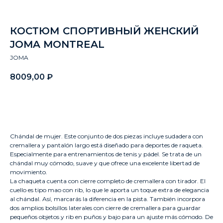
КОСТЮМ СПОРТИВНЫЙ ЖЕНСКИЙ
JOMA MONTREAL
JOMA
8009,00
₽
Заказать
Chándal de mujer. Este conjunto de dos piezas incluye sudadera con
cremallera y pantalón largo está diseñado para deportes de raqueta.
Especialmente para entrenamientos de tenis y pádel. Se trata de un
chándal muy cómodo, suave y que ofrece una excelente libertad de
movimiento.
La chaqueta cuenta con cierre completo de cremallera con tirador. El
cuello es tipo mao con rib, lo que le aporta un toque extra de elegancia
al chándal. Así, marcarás la diferencia en la pista. También incorpora
dos amplios bolsillos laterales con cierre de cremallera para guardar
pequeños objetos y rib en puños y bajo para un ajuste más cómodo. De