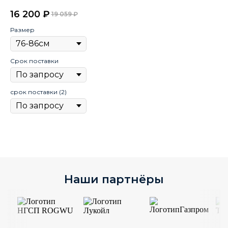
4
16 200
₽
19 059
₽
Цв
Размер
Срок поставки
Ра
срок поставки (2)
Ср
Наши партнёры