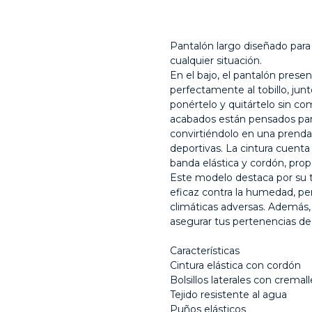
Заказать
Pantalón largo diseñado para
cualquier situación.
En el bajo, el pantalón prese
perfectamente al tobillo, jun
ponértelo y quitártelo sin co
acabados están pensados para
convirtiéndolo en una prenda ve
deportivas. La cintura cuent
banda elástica y cordón, pro
Este modelo destaca por su t
eficaz contra la humedad, p
climáticas adversas. Además, 
asegurar tus pertenencias de
Características
Cintura elástica con cordón
Bolsillos laterales con cremall
Tejido resistente al agua
Puños elásticos