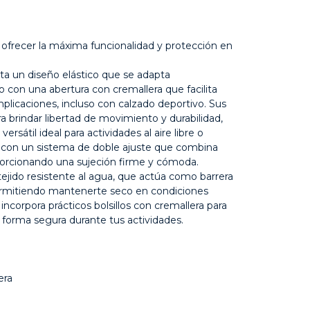
 ofrecer la máxima funcionalidad y protección en
nta un diseño elástico que se adapta
to con una abertura con cremallera que facilita
mplicaciones, incluso con calzado deportivo. Sus
 brindar libertad de movimiento y durabilidad,
rsátil ideal para actividades al aire libre o
a con un sistema de doble ajuste que combina
porcionando una sujeción firme y cómoda.
ejido resistente al agua, que actúa como barrera
ermitiendo mantenerte seco en condiciones
incorpora prácticos bolsillos con cremallera para
 forma segura durante tus actividades.
era