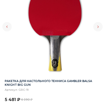
РАКЕТКА ДЛЯ НАСТОЛЬНОГО ТЕННИСА GAMBLER BALSA
КИ
KNIGHT BIG GUN
Ар
Артикул:
GRC-19
27
5 481
₽
6 090
₽
Цв