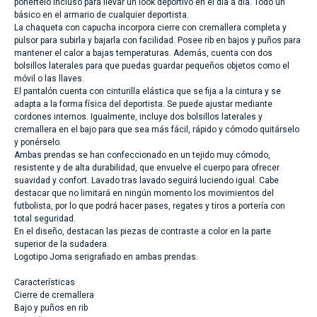
ponértelo incluso para llevar un look deportivo en el día a día. Todo un
básico en el armario de cualquier deportista.
La chaqueta con capucha incorpora cierre con cremallera completa y
pulsor para subirla y bajarla con facilidad. Posee rib en bajos y puños para
mantener el calor a bajas temperaturas. Además, cuenta con dos
bolsillos laterales para que puedas guardar pequeños objetos como el
móvil o las llaves.
El pantalón cuenta con cinturilla elástica que se fija a la cintura y se
adapta a la forma física del deportista. Se puede ajustar mediante
cordones internos. Igualmente, incluye dos bolsillos laterales y
cremallera en el bajo para que sea más fácil, rápido y cómodo quitárselo
y ponérselo.
Ambas prendas se han confeccionado en un tejido muy cómodo,
resistente y de alta durabilidad, que envuelve el cuerpo para ofrecer
suavidad y confort. Lavado tras lavado seguirá luciendo igual. Cabe
destacar que no limitará en ningún momento los movimientos del
futbolista, por lo que podrá hacer pases, regates y tiros a portería con
total seguridad.
En el diseño, destacan las piezas de contraste a color en la parte
superior de la sudadera.
Logotipo Joma serigrafiado en ambas prendas.
Características
Cierre de cremallera
Bajo y puños en rib