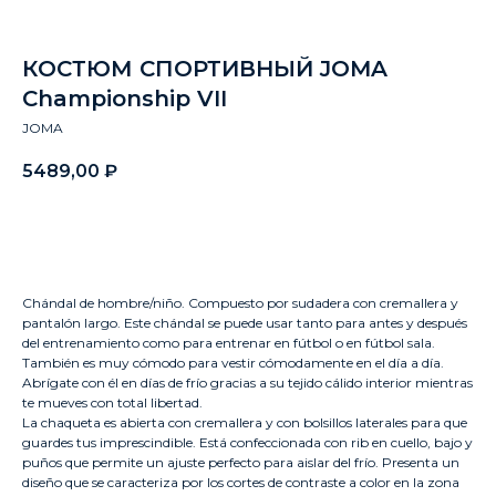
КОСТЮМ СПОРТИВНЫЙ JOMA
Championship VII
JOMA
5489,00
₽
Заказать
Chándal de hombre/niño. Compuesto por sudadera con cremallera y
pantalón largo. Este chándal se puede usar tanto para antes y después
del entrenamiento como para entrenar en fútbol o en fútbol sala.
También es muy cómodo para vestir cómodamente en el día a día.
Abrígate con él en días de frío gracias a su tejido cálido interior mientras
te mueves con total libertad.
La chaqueta es abierta con cremallera y con bolsillos laterales para que
guardes tus imprescindible. Está confeccionada con rib en cuello, bajo y
puños que permite un ajuste perfecto para aislar del frío. Presenta un
diseño que se caracteriza por los cortes de contraste a color en la zona