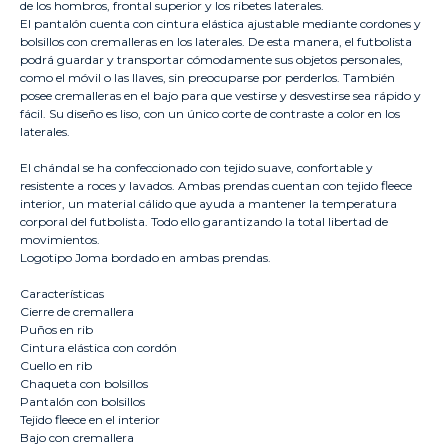
de los hombros, frontal superior y los ribetes laterales.
El pantalón cuenta con cintura elástica ajustable mediante cordones y
bolsillos con cremalleras en los laterales. De esta manera, el futbolista
podrá guardar y transportar cómodamente sus objetos personales,
como el móvil o las llaves, sin preocuparse por perderlos. También
posee cremalleras en el bajo para que vestirse y desvestirse sea rápido y
fácil. Su diseño es liso, con un único corte de contraste a color en los
laterales.
El chándal se ha confeccionado con tejido suave, confortable y
resistente a roces y lavados. Ambas prendas cuentan con tejido fleece
interior, un material cálido que ayuda a mantener la temperatura
corporal del futbolista. Todo ello garantizando la total libertad de
movimientos.
Logotipo Joma bordado en ambas prendas.
Características
Cierre de cremallera
Puños en rib
Cintura elástica con cordón
Cuello en rib
Chaqueta con bolsillos
Pantalón con bolsillos
Tejido fleece en el interior
Bajo con cremallera