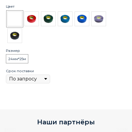
1 
Цвет
Цв
Ра
Размер
Пе
24мм*25м
Срок поставки
Ср
Наши партнёры