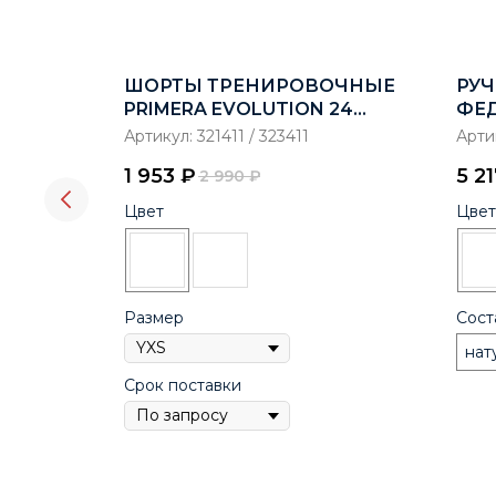
ВСКИЕ
ШОРТЫ ТРЕНИРОВОЧНЫЕ
РУЧ
PRIMERA EVOLUTION 24
ФЕ
TRAINING SHORT
Артикул:
321411 / 323411
Арти
1 953
₽
5 2
2 990
₽
Цвет
Цвет
Размер
Сост
нат
Срок поставки