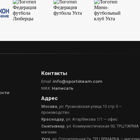
Контакты
info@sport4team.com
Email:
Написать
MAX:
ости
Адрес
Москва
, ул. Русаковская улица 13 стр 5 —
производство
Краснодар
, ул. Атарбекова 1/1 — офис
Сыктывкар
, ул. Коммунистическая 50, ТРЦ ПАРМА
магазин
Ухта
, ул. Строительная 2а, ТРЦ ЯРМАРКА — магазин