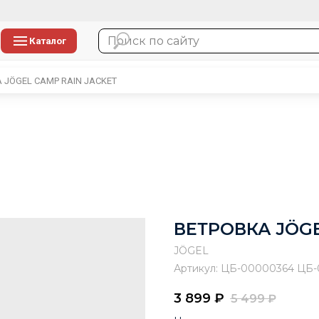
Каталог
 JÖGEL CAMP RAIN JACKET
ВЕТРОВКА JÖGE
JÖGEL
Артикул:
ЦБ-00000364 ЦБ-
3 899
₽
5 499
₽