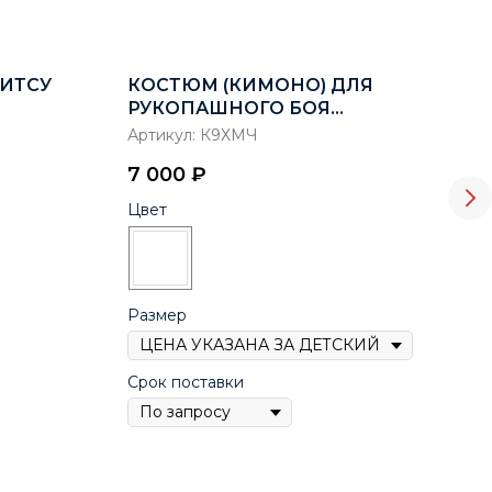
ИТСУ
КОСТЮМ (КИМОНО) ДЛЯ
ГЕ
РУКОПАШНОГО БОЯ
MA
"МАСТЕР", ВФРБ РЭЙ-СПОРТ
Артикул:
К9ХМЧ
Арт
7 000
₽
90
Цвет
Цве
Размер
Срок поставки
Раз