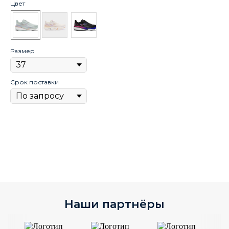
Цвет
Цв
Размер
Ра
Срок поставки
Ср
Наши партнёры