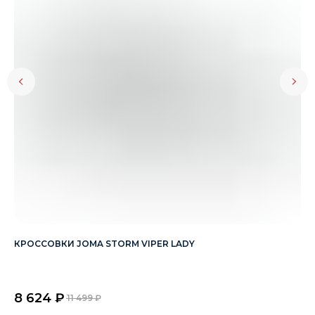
КРОССОВКИ JOMA STORM VIPER LADY
ПЕ
Ар
8 624
₽
11 499
₽
1