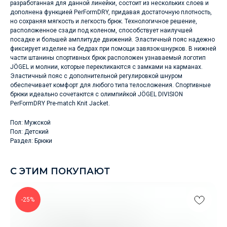
разработанная для данной линейки, состоит из нескольких слоев и
дополнена функцией PerFormDRY, придавая достаточную плотность,
но сохраняя мягкость и легкость брюк. Технологичное решение,
расположенное сзади под коленом, способствует наилучшей
посадке и большей амплитуде движений. Эластичный пояс надежно
фиксирует изделие на бедрах при помощи завязок-шнурков. В нижней
части штанины спортивных брюк расположен узнаваемый логотип
JÖGEL и молнии, которые перекликаются с замками на карманах.
Эластичный пояс с дополнительной регулировкой шнуром
обеспечивает комфорт для любого типа телосложения. Спортивные
брюки идеально сочетаются с олимпийкой JÖGEL DIVISION
PerFormDRY Pre-match Knit Jacket.
Пол: Мужской
Пол: Детский
Раздел: Брюки
С ЭТИМ ПОКУПАЮТ
-25%