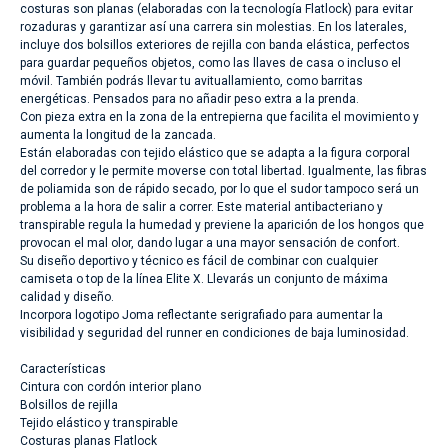
costuras son planas (elaboradas con la tecnología Flatlock) para evitar
rozaduras y garantizar así una carrera sin molestias. En los laterales,
incluye dos bolsillos exteriores de rejilla con banda elástica, perfectos
para guardar pequeños objetos, como las llaves de casa o incluso el
móvil. También podrás llevar tu avituallamiento, como barritas
energéticas. Pensados para no añadir peso extra a la prenda.
Con pieza extra en la zona de la entrepierna que facilita el movimiento y
aumenta la longitud de la zancada.
Están elaboradas con tejido elástico que se adapta a la figura corporal
del corredor y le permite moverse con total libertad. Igualmente, las fibras
de poliamida son de rápido secado, por lo que el sudor tampoco será un
problema a la hora de salir a correr. Este material antibacteriano y
transpirable regula la humedad y previene la aparición de los hongos que
provocan el mal olor, dando lugar a una mayor sensación de confort.
Su diseño deportivo y técnico es fácil de combinar con cualquier
camiseta o top de la línea Elite X. Llevarás un conjunto de máxima
calidad y diseño.
Incorpora logotipo Joma reflectante serigrafiado para aumentar la
visibilidad y seguridad del runner en condiciones de baja luminosidad.
Características
Cintura con cordón interior plano
Bolsillos de rejilla
Tejido elástico y transpirable
Costuras planas Flatlock