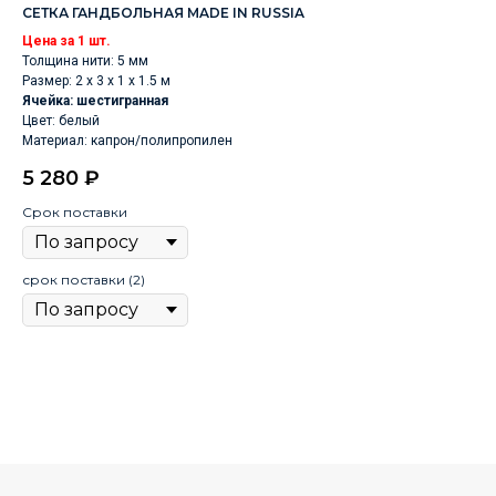
СЕТКА ГАНДБОЛЬНАЯ MADE IN RUSSIA
МА
RU
Цена за 1 шт.
Дли
Толщина нити: 5 мм
Шир
Размер: 2 х 3 х 1 х 1.5 м
8 
Выс
Ячейка: шестигранная
Цвет: белый
Цв
Материал: капрон/полипропилен
5 280
₽
Срок поставки
Ср
срок поставки (2)
сро