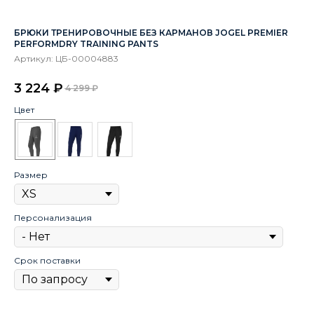
БРЮКИ ТРЕНИРОВОЧНЫЕ БЕЗ КАРМАНОВ JOGEL PREMIER
РЮ
PERFORMDRY TRAINING PANTS
Ар
Артикул:
ЦБ-00004883
3
3 224
₽
4 299
₽
Цв
Цвет
Ра
Размер
Пе
Персонализация
Ср
Срок поставки