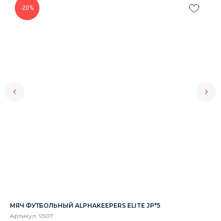
-20%
МЯЧ ФУТБОЛЬНЫЙ ALPHAKEEPERS ELITE JP*5
КУ
Артикул:
9507
Ар