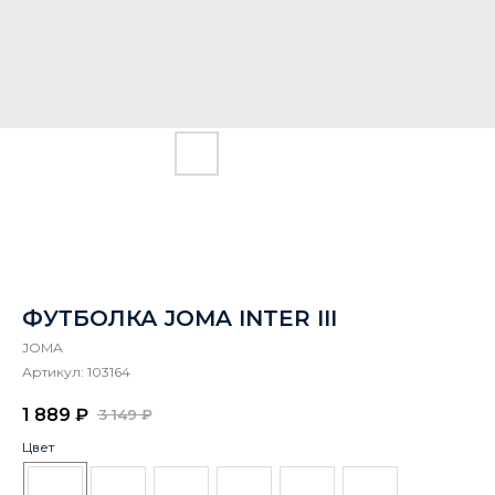
ФУТБОЛКА JOMA INTER III
JOMA
Артикул:
103164
1 889
₽
3 149
₽
Цвет