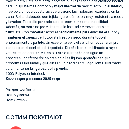
movimiento. Esta camiseta incorpora cuello redondo con elástico interior
para un ajuste más cómodo y mejor libertad de movimiento. En el interior,
incorpora un cubrecosturas que previene las molestas rozaduras en la
zona. Se ha elaborado con tejido ligero, cómodo y muy resistente a roces
y lavados. Todo ello pensado para ofrecer la máxima durabilidad.
Además, su corte no pone límites a la libertad de movimiento del
futbolista. Con material hecho específicamente para evacuar el sudor y
mantener el cuerpo del futbolista fresco y seco durante todo el
entrenamiento o partido. Un excelente control de la humedad, siempre
pensado en el confort del deportista. Diseño frontal sublimado a rayas
verticales de contraste a color. Este estampado consigue un
espectacular efecto óptico gracias a las figuras geométricas que
conformas las rayas y que dibujan un degradado. Logo Joma sublimado
para mantener la ligereza de la prenda.
100% Polyester Interlock
Коллекция до конца 2025 года
Раздел: Футболка
Пол: Мужской
Пол: Детский
С ЭТИМ ПОКУПАЮТ