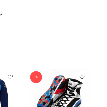
да
-%