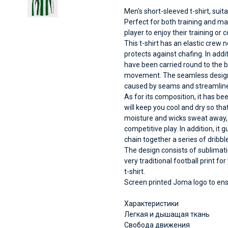
Men's short-sleeved t-shirt, suita
Perfect for both training and ma
player to enjoy their training o
This t-shirt has an elastic crew n
protects against chafing. In addi
have been carried round to the 
movement. The seamless design i
caused by seams and streamline
As for its composition, it has b
will keep you cool and dry so that
moisture and wicks sweat away, o
competitive play. In addition, i
chain together a series of dribbl
The design consists of sublimatio
very traditional football print f
t-shirt.
Screen printed Joma logo to ensu
Характеристики
Легкая и дышащая ткань
Свобода движения