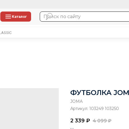
Каталог
LASSIC
ФУТБОЛКА JOMA
JOMA
Артикул:
103249 103250
2 339
₽
4 099
₽