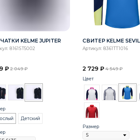
ЧАТКИ KELME JUPITER
СВИТЕР KELME SEVI
кул:
8161ST5002
Артикул:
8361TT1016
29
₽
2 729
₽
2 049
₽
4 549
₽
Цвет
ер
ослый
Детский
Размер
ер