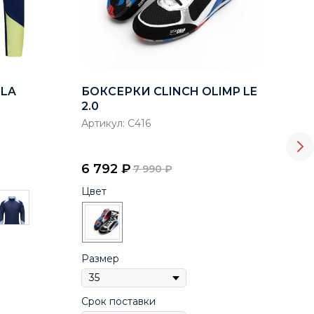
LLA
БОКСЕРКИ CLINCH OLIMP LE
ШЛ
2.0
МЕ
ВС
Артикул:
C416
Арт
РЭ
6 792
₽
3 8
7 990
₽
Цвет
Цве
Размер
Раз
Срок поставки