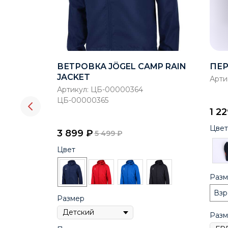
ЛЬНОГО
ВЕТРОВКА JÖGEL CAMP RAIN
ПЕР
E
JACKET
Арти
Артикул:
ЦБ-00000364
ЦБ-00000365
1 2
Цвет
3 899
₽
5 499
₽
Цвет
Разм
Взр
Размер
Разм