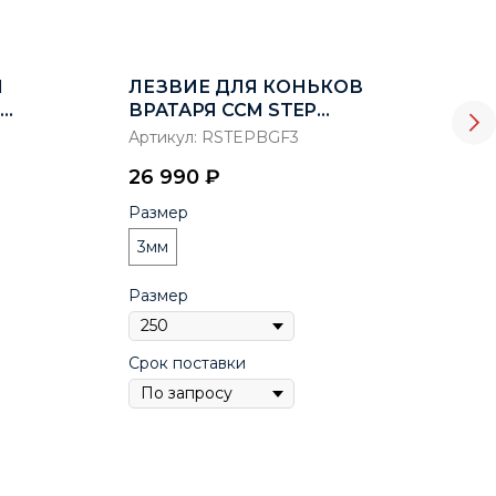
М
ЛЕЗВИЕ ДЛЯ КОНЬКОВ
ЗА
ВРАТАРЯ CCM STEP
SAF
BLACKSTEEL 10F27 XS
Артикул:
RSTEPBGF3
Арт
HOLDER
26 990
₽
4 7
Размер
Цве
3мм
Размер
Раз
Срок поставки
Сро