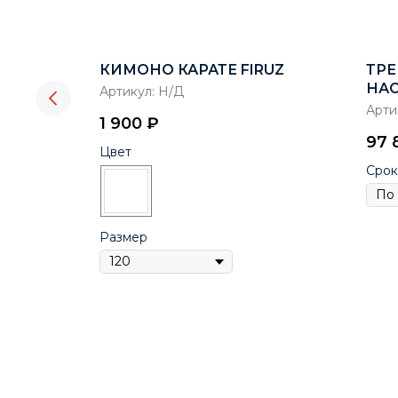
MA TOP
КИМОНО КАРАТЕ FIRUZ
ТРЕ
НА
Артикул:
Н/Д
DOU
Арти
1 900
₽
97 
Цвет
Срок
Размер