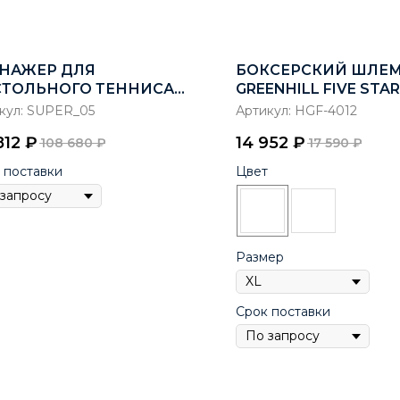
НАЖЕР ДЛЯ
БОКСЕРСКИЙ ШЛЕ
СТОЛЬНОГО ТЕННИСА
GREENHILL FIVE STAR
BLE FISH SUPER 5
ОДОБРЕННЫЙ IBA
кул:
SUPER_05
Артикул:
HGF-4012
812
₽
14 952
₽
108 680
₽
17 590
₽
 поставки
Цвет
Размер
Срок поставки