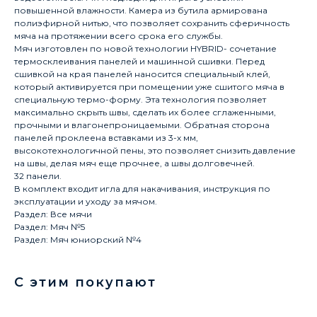
повышенной влажности. Камера из бутила армирована
полиэфирной нитью, что позволяет сохранить сферичность
мяча на протяжении всего срока его службы.
Мяч изготовлен по новой технологии HYBRID- сочетание
термосклеивания панелей и машинной сшивки. Перед
сшивкой на края панелей наносится специальный клей,
который активируется при помещении уже сшитого мяча в
специальную термо-форму. Эта технология позволяет
максимально скрыть швы, сделать их более сглаженными,
прочными и влагонепроницаемыми. Обратная сторона
панелей проклеена вставками из 3-х мм,
высокотехнологичной пены, это позволяет снизить давление
на швы, делая мяч еще прочнее, а швы долговечней.
32 панели.
В комплект входит игла для накачивания, инструкция по
эксплуатации и уходу за мячом.
Раздел: Все мячи
Раздел: Мяч №5
Раздел: Мяч юниорский №4
С этим покупают