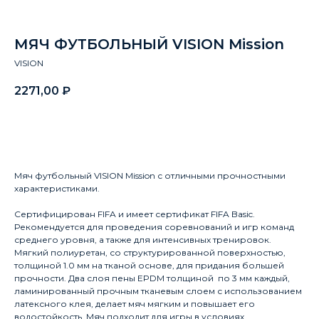
МЯЧ ФУТБОЛЬНЫЙ VISION Mission
VISION
2271,00
₽
Заказать
Мяч футбольный VISION Mission с отличными прочностными
характеристиками.
Сертифицирован FIFA и имеет сертификат FIFA Basic.
Рекомендуется для проведения соревнований и игр команд
среднего уровня, а также для интенсивных тренировок.
Мягкий полиуретан, со структурированной поверхностью,
толщиной 1.0 мм на тканой основе, для придания большей
прочности. Два слоя пены EPDM толщиной по 3 мм каждый,
ламинированный прочным тканевым слоем с использованием
латексного клея, делает мяч мягким и повышает его
водостойкость. Мяч подходит для игры в условиях