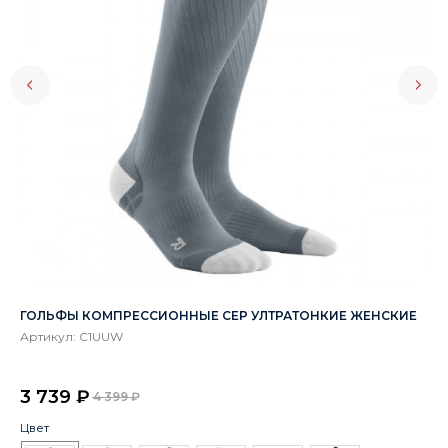
ГОЛЬФЫ КОМПРЕССИОННЫЕ CEP УЛТРАТОНКИЕ ЖЕНСКИЕ
ПЕ
Артикул:
C1UUW
Ар
3 739
₽
3
4 399
₽
Цвет
Цв