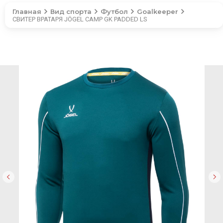
Главная
Вид спорта
Футбол
Goalkeeper
СВИТЕР ВРАТАРЯ JÖGEL CAMP GK PADDED LS