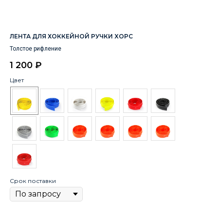
ЛЕНТА ДЛЯ ХОККЕЙНОЙ РУЧКИ XOPC
СА
Ар
Толстое рифление
1 200
₽
2
Цвет
Цв
Ра
Срок поставки