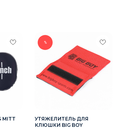
%
-
 MITT
УТЯЖЕЛИТЕЛЬ ДЛЯ
КО
КЛЮШКИ BIG BOY
ON
Арт