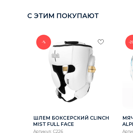
С ЭТИМ ПОКУПАЮТ
-%
-2
 LОNG
ШЛЕМ БОКСЕРСКИЙ CLINCH
МЯ
Y
MIST FULL FACE
ALP
*4
Артикул:
C226
Арти