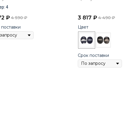
р: 4
72
₽
3 817
₽
4 590
₽
4 490
₽
 поставки
Цвет
Срок поставки