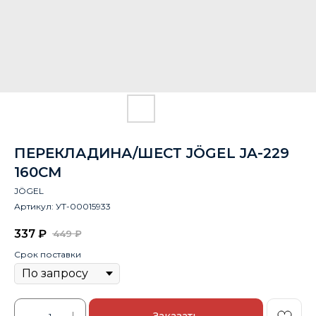
ПЕРЕКЛАДИНА/ШЕСТ JÖGEL JA-229
160СМ
JÖGEL
Артикул:
УТ-00015933
337
₽
449
₽
Срок поставки
Заказать