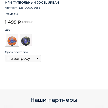
МЯЧ ФУТБОЛЬНЫЙ JÖGEL URBAN
ПО
Артикул:
ЦБ-00004636
Ар
Размер: 5
1 
1 499
₽
1 999
₽
Цв
Цвет
Ра
Срок поставки
Ср
Наши партнёры