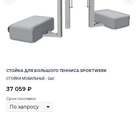
СТОЙКА ДЛЯ БОЛЬШОГО ТЕННИСА SPORTWERK
ЧЕ
СТОЙКИ МОБИЛЬНЫЕ - 2шт.
37 059
₽
5
Срок поставки
Цв
Ср