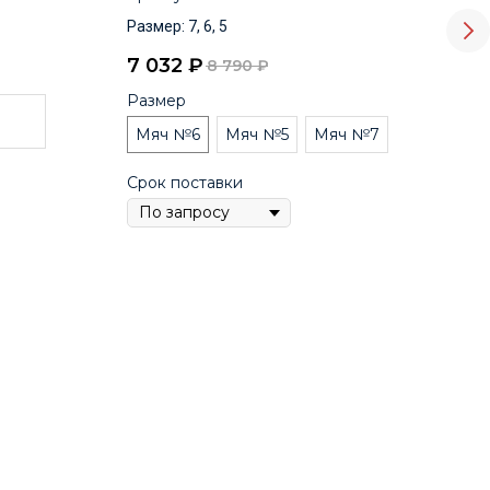
Размер: 7, 6, 5
3 9
7 032
₽
8 790
₽
Воз
Размер
Мяч №6
Мяч №5
Мяч №7
Сро
Срок поставки