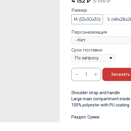
4 152
₽
5 190
₽
Размер
M (53x30x30)
S (48x28x2
Персонализация
Срок поставки
Заказать
Shoulder strap and handle
Large main compartment inside a
100% polyester with PU coating.
Раздел: Сумки