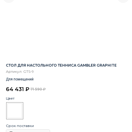
СТОЛ ДЛЯ НАСТОЛЬНОГО ТЕННИСА GAMBLER GRAPHITE
КА
LA
Артикул:
GTS-9
Ар
Для помещений
64 431
₽
71 590
₽
9
Цвет
Цв
Срок поставки